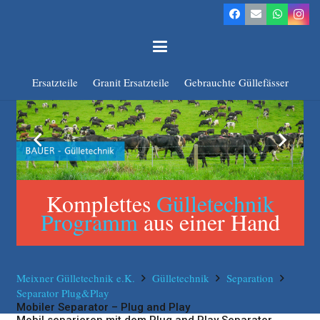
Ersatzteile
Granit Ersatzteile
Gebrauchte Güllefässer
Komplettes
Gülletechnik
Programm
aus einer Hand
Meixner Gülletechnik e.K.
Gülletechnik
Separation
Separator Plug&Play
Mobiler Separator – Plug and Play
Mobil separieren mit dem Plug and Play Separator