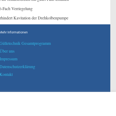
-Fach Verriegelung
hindert Kavitation der Drehkolbenpumpe
Mehr Informationen
Gülletechnik Gesamtprogramm
Über uns
Impressum
Datenschutzerklärung
Kontakt