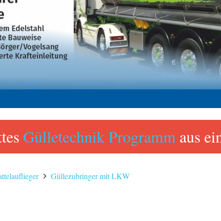
ttes
Gülletechnik Programm
aus ei
telauflieger
Güllezubringer mit LKW