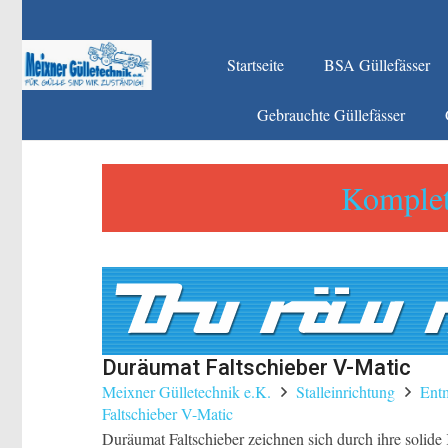
Startseite
BSA Güllefässer
Gebrauchte Güllefässer
Komplet
Duräumat Faltschieber V-Matic
Meixner Gülletechnik e.K.
Stalleinrichtung
Ent
Faltschieber V-Matic
Duräumat Faltschieber zeichnen sich durch ihre solide