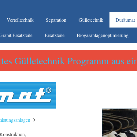
Verteiltechnik
Separation
Gülletechnik
Duräumat
Granit Ersatzteile
Ersatzteile
Biogasanlagenoptimierung
tes Gülletechnik Programm aus ei
mistungsanlagen
 Konstruktion,