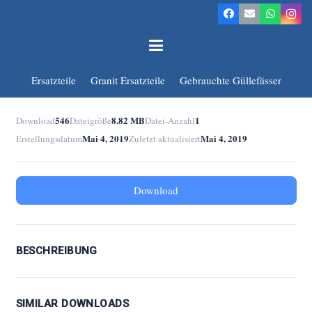
Ersatzteile
Granit Ersatzteile
Gebrauchte Güllefässer
546
8.82 MB
1
Download
Dateigröße
Datei-Anzahl
Mai 4, 2019
Mai 4, 2019
Erstellungsdatum
Zuletzt aktualisiert
Download
BESCHREIBUNG
SIMILAR DOWNLOADS