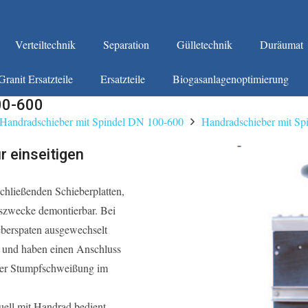
Verteiltechnik
Separation
Gülletechnik
Duräumat
Granit Ersatzteile
Ersatzteile
Biogasanlagenoptimierung
00-600
Handradschieber mit Spindel DN 100-600
Handradschieber mit Sp
r einseitigen
schließenden Schieberplatten,
gszwecke demontierbar. Bei
berspaten ausgewechselt
r und haben einen Anschluss
oder Stumpfschweißung im
uell mit Handrad bedient