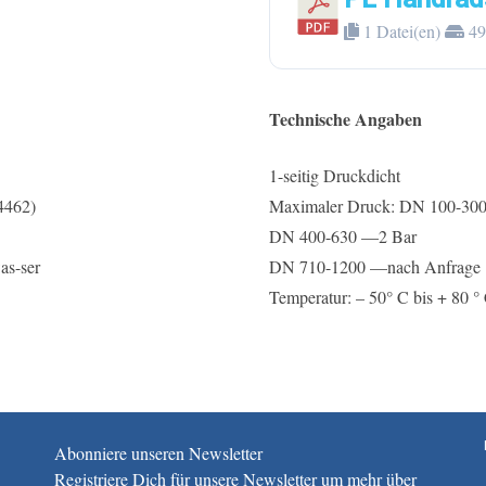
1 Datei(en)
49
Technische Angaben
1-seitig Druckdicht
.4462)
Maximaler Druck: DN 100-30
DN 400-630 —2 Bar
as-ser
DN 710-1200 —nach Anfrage
Temperatur: – 50° C bis + 80 °
Abonniere unseren Newsletter
Registriere Dich für unsere Newsletter um mehr über