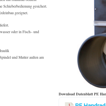
e Schieberbedienung gesichert.
Erdeinbau geeignet.
efert.
wasser oder in Fisch– und
raulik
 Spindel und Mutter außen am
Download Datenblatt PE Han
PE Handrads