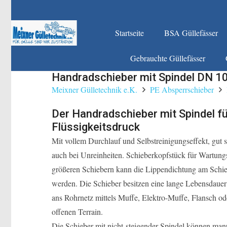
Startseite
BSA Güllefässer
Gebrauchte Güllefässer
Handradschieber mit Spindel DN 1
Meixner Gülletechnik e.K.
PE Absperrschieber
Der Handradschieber mit Spindel fü
Flüssigkeitsdruck
Mit vollem Durchlauf und Selbstreinigungseffekt, gut 
auch bei Unreinheiten. Schieberkopfstück für Wartun
größeren Schiebern kann die Lippendichtung am Schie
werden. Die Schieber besitzen eine lange Lebensdaue
ans Rohrnetz mittels Muffe, Elektro-Muffe, Flansch 
offenen Terrain.
Die Schieber mit nicht-steigender Spindel können man